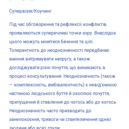
Супервізія/Коучинг
Під час обговорення та рефлексії конфліктів
проявляються суперечливі точки зору. Внаслідок
цього можуть мінятися бачення та цілі.
Толерантність до неоднозначності передбачає
вміння витримувати напругу, а також
досліджувати різні почуття, що виникають в
процесі консультування. Неоднозначність (також
— комплексність, амбівалентність) є невід’ємною
частиною людського буття й охоплює почуття,
припущення й ставлення до чогось або до когось.
Неоднозначність часто призводить до
занепокоєння, тривоги чи спантеличення однієї
людини або всієї групи.