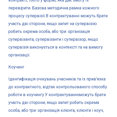
контракті, тобто у формі, яка дає змогу їх
перевірити. Базова методична рамка кожного
процесу супервізії.В контрактуванні можуть брати
участь дві сторони, якщо запит на супервізію
робить окрема особа, або три: організація
супервізанта, супервізанти і супервізор, якщо
супервізія виконується в контексті та на вимогу
організації.
Коучинг
Ідентифікація очікувань учасників та їх прив’язка
до контрактного, відтак контрольованого способу
роботи в коучингу.У контрактуванніможуть брати
участь дві сторони, якщо запит робить окрема
особа, або три: організація клієнта, клієнти і коуч,