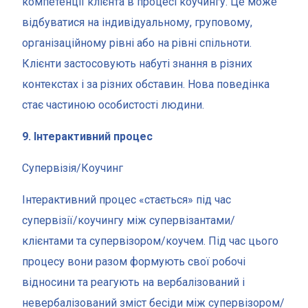
компетенції клієнта в процесі коучингу. Це може
відбуватися на індивідуальному, груповому,
організаційному рівні або на рівні спільноти.
Клієнти застосовують набуті знання в різних
контекстах і за різних обставин. Нова поведінка
стає частиною особистості людини.
9. Інтерактивний процес
Супервізія/Коучинг
Інтерактивний процес «стається» під час
супервізії/коучингу між супервізантами/
клієнтами та супервізором/коучем. Під час цього
процесу вони разом формують свої робочі
відносини та реагують на вербалізований і
невербалізований зміст бесіди між супервізором/