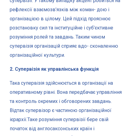
супервізії. У такому випадку акцент робиться на
рефлексії взаємозв’язків між коман- дою і
організацією в цілому. Цей підхід прояснює
розстановку сил та інституційне і суб’єктивне
розуміння ролей та завдань. Таким чином
супервізія організацій сприяє вдо- сконаленню
організаційної культури.
2. Супервізія як управлінська функція
Така супервізія здійснюється в організації на
оперативному рівні. Вона передбачає управління
та контроль окремих і обговорених завдань.
Відтак супервізор є частиною організаційної
ієрархії.Таке розуміння супервізії бере свій
початок від англосаксонських країн і