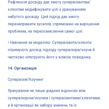
Рефлексія досвіду дає змогу супервізантам/
клієнтам модифікувати цілі з урахуванням
набутого досвіду. Цей підхід дає змогу
перенаправити зусилля, спрямовані на вирішення
проблеми, на переосмислення самої цілі.
• Навчання за моделлю. Супервізанти/клієнти
отримують досвід підходу супервізора/коуча й
частково інтегрують його у власну поведінку.
14. Організація
Супервізія/Коучинг
Урахування не лише діадних відносин між
супервізором/коучем і супервізантами/клієнтами,
а й організації як набору значень та їх