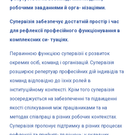
робочими завданнями й орга- нізаціями.
Супервізія забезпечує достатній простір і час
для рефлексії професійного функціонування в
комплексних си- туаціях.
Первинною функцією супервізії є розвиток
окремих осіб, команд і організацій. Супервізія
розширює репертуар професійних дій індивідів та
команд відповідно до їхніх ролей в
інституційному контексті. Крім того супервізія
зосереджується на забезпеченні та підвищенні
якості спілкування між працівниками та на
методах співпраці в різних робочих контекстах.
Супервізія пропонує підтримку в різних процесах
рефлексії та прийнят- тя рішень; у складних