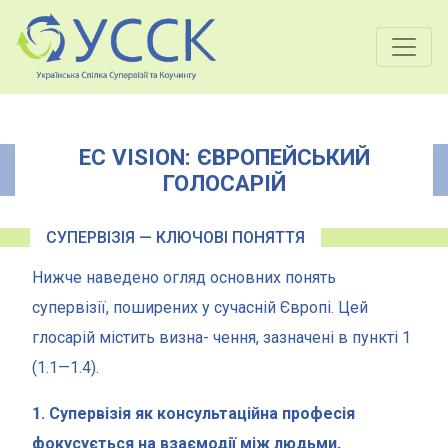
EC VISION: ЄВРОПЕЙСЬКИЙ
ГОЛОСАРІЙ
CУПЕРВІЗІЯ — КЛЮЧОВІ ПОНЯТТЯ
Нижче наведено огляд основних понять
супервізії, поширених у сучасній Європі. Цей
глосарій містить визна- чення, зазначені в пункті 1
(1.1—1.4).
1. Супервізія як консультаційна професія
фокусується на взаємодії між людьми,