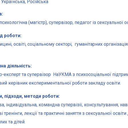
Українська, Російська
а:
сихологічна (магістр), супервізор, педагог із сексуальної ос
д роботи:
цині, освіті, соціальному секторі, гуманітарних організація
.
на діяльність:
р-експерт та супервізор НаУКМА з психосоціальної підтри
вий керівник експериментальної роботи закладу освіти.
, підходи, методи роботи:
ва, індивідуальна, командна супервізії, консультування, нав
і тренінги, лекції та практичні заняття з сексуальної освіти
их та дітей.