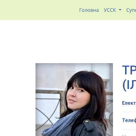
Головна
УССК
Суп
Т
(І
Елект
Теле