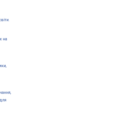
віти.
х на
мки,
чання,
 для