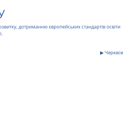
У
розвитку, дотриманню європейських стандартів освіти
і.
▶
Черкаси