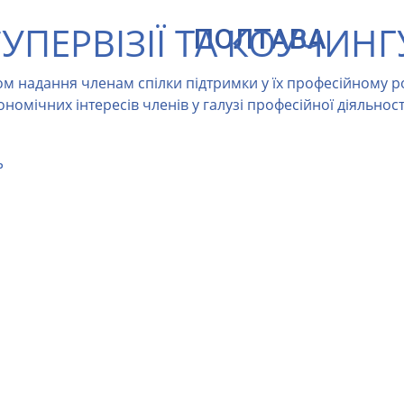
УПЕРВІЗІЇ ТА КОУЧИНГ
ПОЛТАВА
яхом надання членам спілки підтримки у їх професійному 
кономічних інтересів членів у галузі професійної діяльност
ь