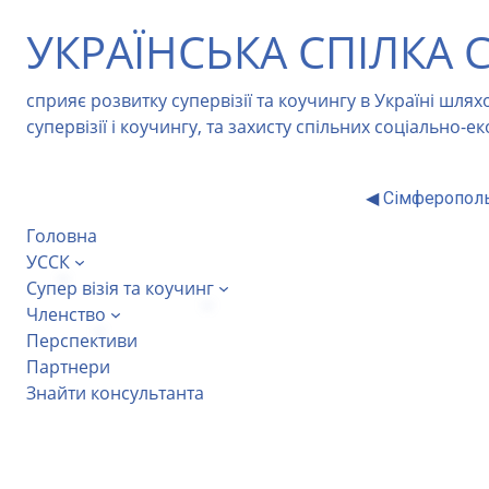
Перейти
УКРАЇНСЬКА СПІЛКА С
до
вмісту
сприяє розвитку супервізії та коучингу в Україні шл
супервізії і коучингу, та захисту спільних соціально-е
◀
Сімферопол
Головна
УССК
Супер візія та коучинг
Членство
Перспективи
Партнери
Знайти консультанта